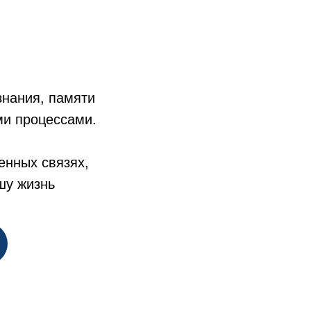
знания, памяти
ми процессами.
енных связях,
шу жизнь