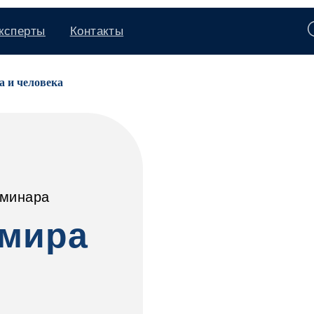
ты
Контакты
а и человека
еминара
 мира
я