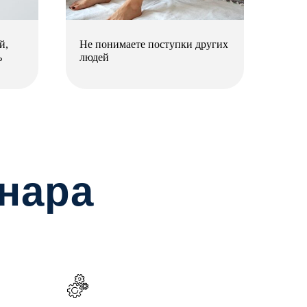
й,
Не понимаете поступки других
Хоти
ь
людей
и из
к л
нара