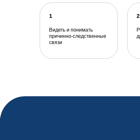
1
2
Видеть и понимать
Р
причинно-следственные
д
связи