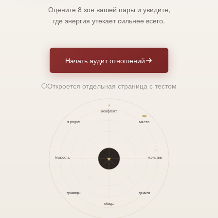
Оцените 8 зон вашей пары и увидите,
где энергия утекает сильнее всего.
Начать аудит отношений
Откроется отдельная страница с тестом
⚡
конфликт
👑
я рядом
место
♡
♥
близость
желание
границы
деньги
обида