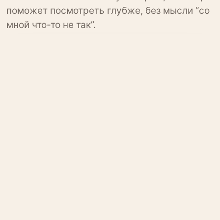
поможет посмотреть глубже, без мысли “со
мной что-то не так”.
Вы вроде готовы к отношениям, но в жизни
как будто нет подходящего мужчины.
Мужчины появляются, но не выбирают вас
для серьезных отношений.
После развода или прошлой боли внутри
будто что-то остановилось.